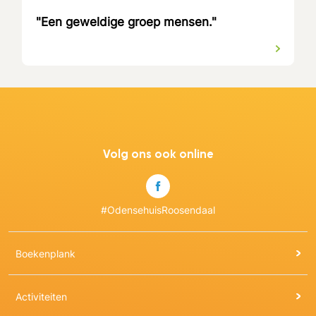
"Een geweldige groep mensen."
Volg ons ook online
#OdensehuisRoosendaal
Boekenplank
Activiteiten